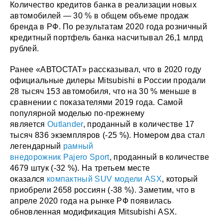
Количество кредитов банка в реализации новых
автомобилей — 30 % в общем объеме продаж
бренда в РФ. По результатам 2020 года розничный
кредитный портфель банка насчитывал 26,1 млрд
рублей.
Ранее «АВТОСТАТ» рассказывал, что в 2020 году
официальные дилеры Mitsubishi в России продали
28 тысяч 153 автомобиля, что на 30 % меньше в
сравнении с показателями 2019 года. Самой
популярной моделью по-прежнему
является
Outlander
, проданный в количестве 17
тысяч 836 экземпляров (-25 %). Номером два стал
легендарный
рамный
внедорожник Pajero Sport
, проданный в количестве
4679 штук (-32 %). На третьем месте
оказался
компактный SUV модели ASX
, который
приобрели 2658 россиян (-38 %). Заметим, что в
апреле 2020 года на рынке РФ появилась
обновленная модификация Mitsubishi ASX.