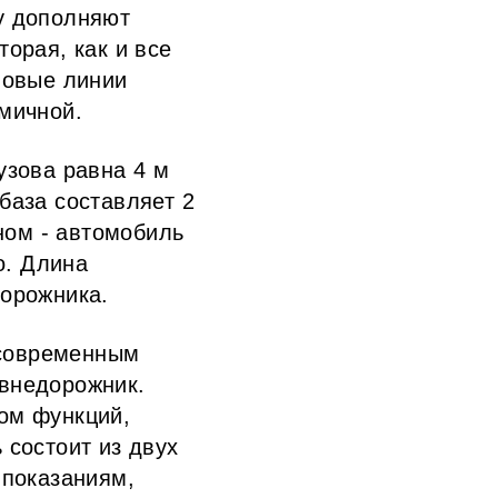
у дополняют
орая, как и все
новые линии
мичной.
узова равна 4 м
 база составляет 2
ном - автомобиль
о. Длина
дорожника.
 современным
внедорожник.
ом функций,
 состоит из двух
 показаниям,