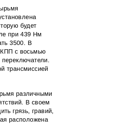
тырьмя
 установлена
оторую будет
ле при 439 Нм
ть 3500. В
 КПП с восьмью
 переключатели.
ой трансмиссией
ырьмя различными
тствий. В своем
ть грязь, гравий,
рая расположена