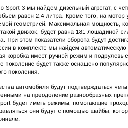
ro Sport 3 мы найдем дизельный агрегат, с че
объем равен 2,4 литра. Кроме того, на мотор
емой геометрией. Максимальная мощность, к
 такой движок, будет равна 181 лошадиной си
а. При этом показатели оборота будут достига
ссии в комплекте мы найдем автоматическую
ая коробка имеет ручной режим и подрулевые
е поколение будет также оснащено популярн
ого поколения.
ества автомобиля будут подтверждаться чет
енными на преодоление разнообразных препя
Sport будет иметь режимы, помогающие проходи
правляться они будут с помощью шайбы, кото
оннеле.