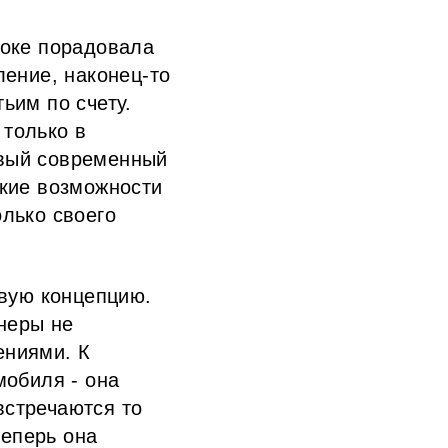
коке порадовала
ление, наконец-то
ьим по счету.
 только в
овый современный
ские возможности
лько своего
овую концепцию.
йнеры не
ениями. К
мобиля - она
встречаются то
теперь она