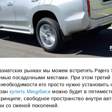
азиатских рынках мы можем встретить Pajero 
емью посадочными местами. При этом третий
 необходимости его просто нужно установить 
тран
купить Мицубиси
можно будет в пятимест
принципе, свободное пространство внутри ав
зи со сменой поколений.