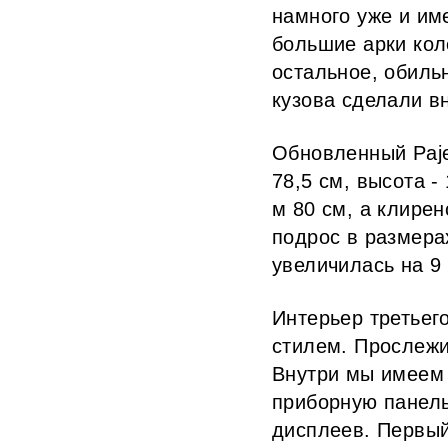
намного уже и им
большие арки кол
остальное, обиль
кузова сделали в
Обновленный Paje
78,5 см, высота -
м 80 см, а клире
подрос в размерах
увеличилась на 9
Интерьер третьег
стилем. Прослежи
Внутри мы имеем 
приборную панель
дисплеев. Первый