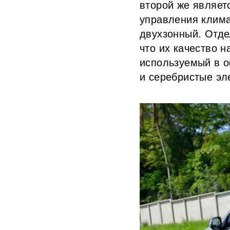
второй же являет
управления климат
двухзонный. Отде
что их качество н
используемый в о
и серебристые эл