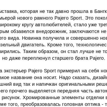
ставка, которая не так давно прошла в Банг
ьерой нового рамного Pajero Sport. Это поко
ирокому кругу автолюбителей, стало уже трет
рым обзавелся внедорожник, заключаются не
го вида. Новинка получила и совершенно н
зельный двигатель. Кроме того, технологиче
ирились. Таким образом, он стал лучше не то
 но даже переплюнул старшего брата Pajero.
а экстерьер Pajero Sport примерил на себя н
такое название она носит. Надо сказать, диза
шний вид так и напичкан оригинальными реш
сего прочего выделяется передняя часть авто
 рисунок. Хромированные элементы отделки 
оме того, преобразовалась головная оптика - 