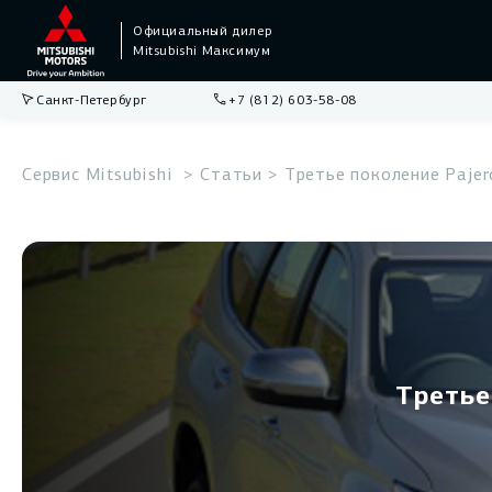
Официальный дилер
Mitsubishi Максимум
Санкт-Петербург
+7 (812) 603-58-08
•
Кредит
Сервис Mitsubishi
Статьи
Третье поколение Pajer
•
Тест-Драйв
•
Выкуп
Третье
Сервис
Outlander