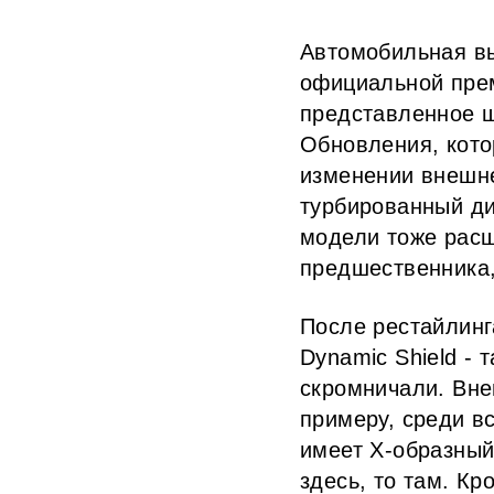
Автомобильная вы
официальной прем
представленное ш
Обновления, кото
изменении внешне
турбированный ди
модели тоже расш
предшественника,
После рестайлинг
Dynamic Shield - 
скромничали. Вне
примеру, среди в
имеет Х-образный
здесь, то там. Кр