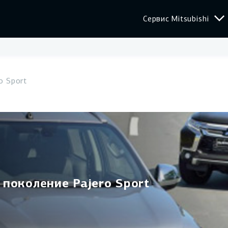
Сервис Mitsubishi
•
Trade-in
o Sport
•
Страхование
•
Корпоративным кли
 поколение Pajero Sport
Сервис
ASX