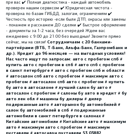
при вас ✔️ Полная диагностика - каждый автомобиль
проверен нашим сервисом ✔️ Юридическая чистота -
проверка по базам ГИБДД, залогам, ограничениям ✔️
Честность про историю -если были ДТП, окрасы или замены
- покажем и расскажем ДО сделки ✔️ Быстрое оформление
- документы за 1-2 часа, без очередей Ждем вас
ежедневно с 9:00 до 21:00 без выходных! Звоните прямо
Сотрудничаем с 20 банками-
сейчас, мы на связи!
партнёрами (ВТБ, Т-Банк, Альфа-Банк, Газпромбанк и
др.)
. Кредит до 96 месяцев — на выгодных условиях!
Нас часто ищут по запросам: авто с пробегом спб #
купить авто с пробегом в спб # авто спб с пробегом
в санкт петербурге # авто с пробегом спб и области
# автосалон спб авто с пробегом # максимум авто с
пробегом # автосалон спб авто с пробегом # купить
бу авто в автосалоне # лучший салон бу авто #
автосалон с пробегом # салоны бу авто в кредит # бу
авто лен обл # машины бу дилеры # дилер
подержанные авто # авторынок бу автомобилей #
салон бу автомобилей в спб # подержанные
автомобили в санкт петербурге в салонах #
Китайские автомобили # Китайские авто # максимум
авто # максимум авто с пробегом # максимум
руставели # автосалон руставели 53 03882