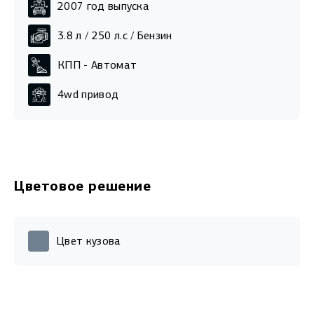
2007
год выпуска
3.8
л /
250
л.с /
Бензин
КПП -
Автомат
4wd
привод
Цветовое решение
Цвет кузова